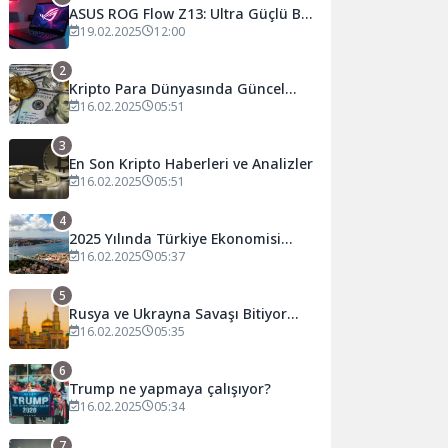
ASUS ROG Flow Z13: Ultra Güçlü Bir
Oyun Tableti
19.02.2025
12:00
2
Kripto Para Dünyasında Güncel
Gelişmeler
16.02.2025
05:51
3
En Son Kripto Haberleri ve Analizler
16.02.2025
05:51
4
2025 Yılında Türkiye Ekonomisi
Nasıl Şekillenecek?
16.02.2025
05:37
5
Rusya ve Ukrayna Savaşı Bitiyor
mu?
16.02.2025
05:35
6
Trump ne yapmaya çalışıyor?
16.02.2025
05:34
7