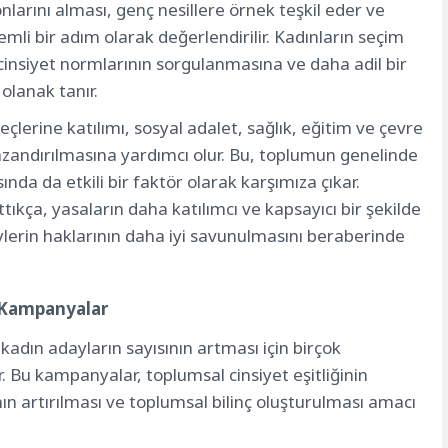
nlarını alması, genç nesillere örnek teşkil eder ve
rın Rolü ve Önemi
mli bir adım olarak değerlendirilir. Kadınların seçim
Kampanyalar
 cinsiyet normlarının sorgulanmasına ve daha adil bir
nto Seçimlerinde Sonuçları
olanak tanır.
de Başarı Oranları
ın Aday Beklentileri
eçlerine katılımı, sosyal adalet, sağlık, eğitim ve çevre
kazandırılmasına yardımcı olur. Bu, toplumun genelinde
nda da etkili bir faktör olarak karşımıza çıkar.
ttıkça, yasaların daha katılımcı ve kapsayıcı bir şekilde
ylerin haklarının daha iyi savunulmasını beraberinde
n Kampanyalar
kadın adayların sayısının artması için birçok
. Bu kampanyalar, toplumsal cinsiyet eşitliğinin
ın artırılması ve toplumsal bilinç oluşturulması amacı