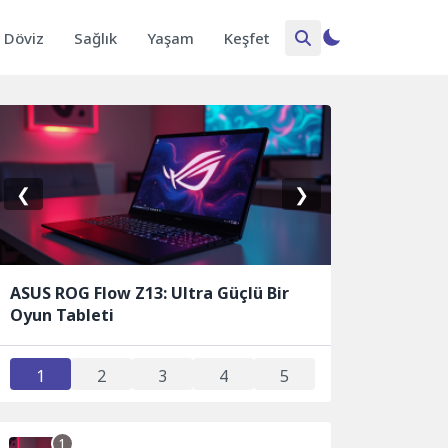
Döviz
Sağlık
Yaşam
Keşfet
❮
❯
ASUS ROG Flow Z13: Ultra Güçlü Bir
Oyun Tableti
1
2
3
4
5
1