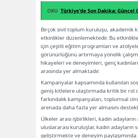
OKU
Türkiye'de Son Dakika: Güncel 
Birçok sivil toplum kuruluşu, akademik ku
etkinlikler düzenlemektedir. Bu etkinlikle
için çeşitli eğitim programları ve atöly
görünürlüğünü artırmaya yönelik çalışm
hikayeleri ve deneyimleri, genç kadınlar
arasında yer almaktadır.
Kampanyalar kapsamında kullanılan sosy
geniş kitlelere ulaştırmada kritik bir ro
farkındalık kampanyaları, toplumsal cinsi
arenada daha fazla yer almasını destek
Ülkeler arası işbirlikleri, kadın adayların
uluslararası kuruluşlar, kadın adayların se
geliştirmekte ve deneyim paylaşımında 