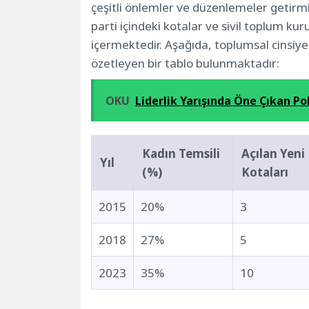
çeşitli önlemler ve düzenlemeler getirmi
parti içindeki kotalar ve sivil toplum ku
içermektedir. Aşağıda, toplumsal cinsiyet
özetleyen bir tablo bulunmaktadır:
OKU
Liderlik Yarışında Öne Çıkan Pol
Kadın Temsili
Açılan Yeni
Yıl
(%)
Kotaları
2015
20%
3
2018
27%
5
2023
35%
10