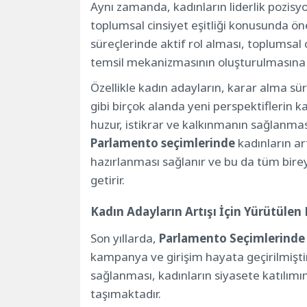
Aynı zamanda, kadınların liderlik pozisyo
Parlamento Seçimlerinde Kadın Adayla
toplumsal cinsiyet eşitliği konusunda öne
Kadın Adayların Artışı İçin Yürütülen 
süreçlerinde aktif rol alması, toplumsal
Toplumsal Cinsiyet Eşitliği ve Parlame
temsil mekanizmasının oluşturulmasına 
Kadın Adayların Parlamento Seçimlerin
Gelecekte Parlamento Seçimlerinde Kad
Özellikle kadın adayların, karar alma sür
gibi birçok alanda yeni perspektiflerin 
huzur, istikrar ve kalkınmanın sağlanması
Parlamento seçimlerinde
kadınların ar
hazırlanması sağlanır ve bu da tüm bire
getirir.
Kadın Adayların Artışı İçin Yürütüle
Son yıllarda,
Parlamento Seçimlerinde
kampanya ve girişim hayata geçirilmiştir
sağlanması, kadınların siyasete katılımın
taşımaktadır.